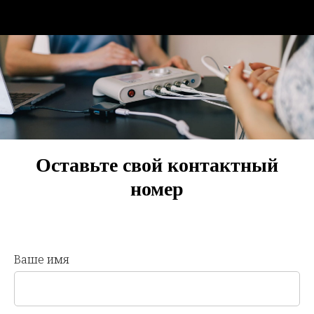
Что говорят
Отзывы
реальные
люди в
телеграм чате
пользователей
Оставьте свой контактный
WebWellness
номер
Ваше имя